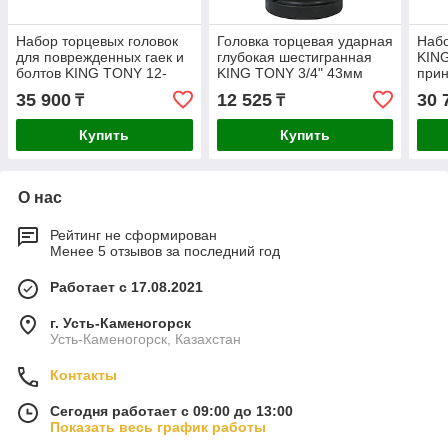
Набор торцевых головок
Головка торцевая ударная
Набо
для поврежденных гаек и
глубокая шестигранная
KIN
болтов KING TONY 12-
KING TONY 3/4" 43мм
прин
19мм 5шт. 9TD035MR
643543M
шест
35 900
12 525
30 
₸
₸
шт.
Купить
Купить
О нас
Рейтинг не сформирован
Менее 5 отзывов за последний год
Работает с 17.08.2021
г. Усть-Каменогорск
Усть-Каменогорск, Казахстан
Контакты
Сегодня работает с 09:00 до 13:00
Показать весь график работы