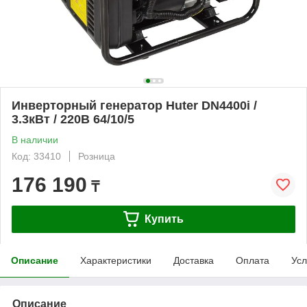
Инверторный генератор Huter DN4400i /
3.3кВт / 220В 64/10/5
В наличии
Код: 33410
Розница
176 190
₸
Купить
Описание
Характеристики
Доставка
Оплата
Усл
Описание