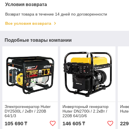
Условия возврата
Возврат товара в течение 14 дней по договоренности
Все условия возврата
Подобные товары компании
Электрогенератор Huter
Инверторный генератор
Инве
DY2500L / 2кВт / 220В
Huter DN2700i / 2.2кВт /
Hute
64/1/3
220В 64/10/6
105 690
146 605
229
₸
₸