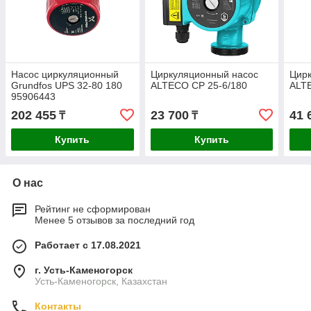
Насос циркуляционный
Циркуляционный насос
Цир
Grundfos UPS 32-80 180
ALTECO CP 25-6/180
ALT
95906443
202 455
23 700
41 
₸
₸
Купить
Купить
О нас
Рейтинг не сформирован
Менее 5 отзывов за последний год
Работает с 17.08.2021
г. Усть-Каменогорск
Усть-Каменогорск, Казахстан
Контакты