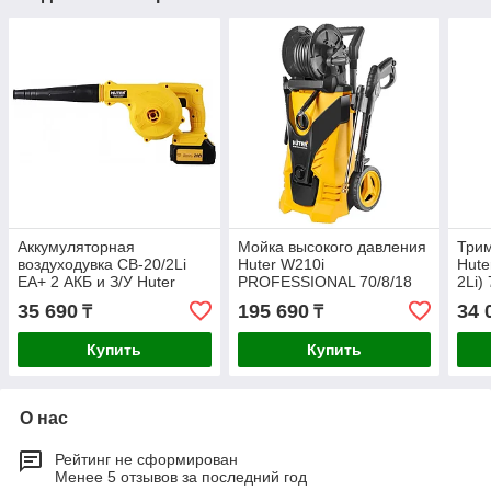
Аккумуляторная
Мойка высокого давления
Три
воздуходувка CB-20/2Li
Huter W210i
Hute
EA+ 2 АКБ и З/У Huter
PROFESSIONAL 70/8/18
2Li)
70/13/65
35 690
195 690
34 
₸
₸
Купить
Купить
О нас
Рейтинг не сформирован
Менее 5 отзывов за последний год