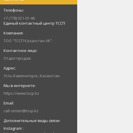
+7 (778) 021-01-46
Единый контактный центр ТССП
ТОО "ТССП Казахстан-УК"
Отдел продаж
Усть-Каменогорск, Казахстан
https://www.tssp.kz
call-center@tssp.kz
Instagram