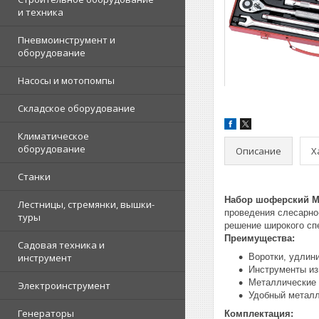
и техника
Пневмоинструмент и
оборудование
Насосы и мотопомпы
Складское оборудование
Климатическое
оборудование
Описание
Х
Станки
Набор шоферский MA
Лестницы, стремянки, вышки-
проведения слесарно
туры
решение широкого сп
Преимущества:
Садовая техника и
инструмент
Воротки, удлин
Инструменты из
Металлические 
Электроинструмент
Удобный металл
Генераторы
Комплектация: