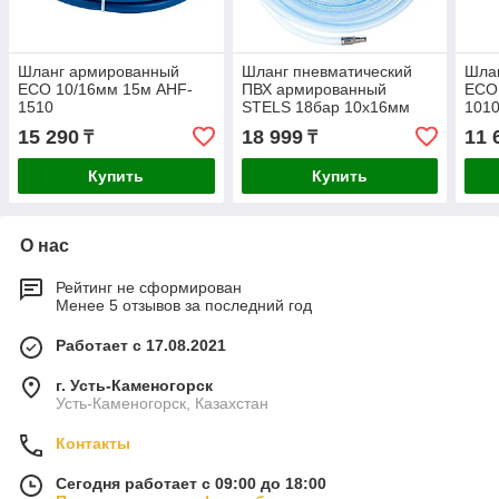
Шланг армированный
Шланг пневматический
Шла
ECO 10/16мм 15м AHF-
ПВХ армированный
ECO
1510
STELS 18бар 10x16мм
101
30м 57027
15 290
18 999
11 
₸
₸
Купить
Купить
О нас
Рейтинг не сформирован
Менее 5 отзывов за последний год
Работает с 17.08.2021
г. Усть-Каменогорск
Усть-Каменогорск, Казахстан
Контакты
Сегодня работает с 09:00 до 18:00