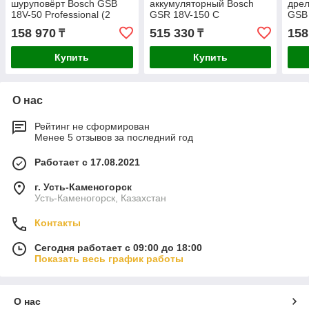
шуруповёрт Bosch GSB
аккумуляторный Bosch
дрел
18V-50 Professional (2
GSR 18V-150 C
GSB
аккумулятора)
06019J5005
158 970
515 330
158
₸
₸
06019H5100
Купить
Купить
О нас
Рейтинг не сформирован
Менее 5 отзывов за последний год
Работает с 17.08.2021
г. Усть-Каменогорск
Усть-Каменогорск, Казахстан
Контакты
Сегодня работает с 09:00 до 18:00
Показать весь график работы
О нас