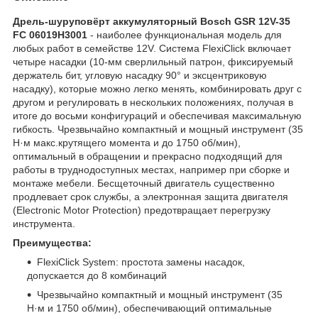
Дрель-шуруповёрт аккумуляторный Bosch GSR 12V-35
FC 06019H3001
- наиболее функциональная модель для
любых работ в семействе 12V. Система FlexiClick включает
четыре насадки (10-мм сверлильный патрон, фиксируемый
держатель бит, угловую насадку 90° и эксцентриковую
насадку), которые можно легко менять, комбинировать друг с
другом и регулировать в нескольких положениях, получая в
итоге до восьми конфигураций и обеспечивая максимальную
гибкость. Чрезвычайно компактный и мощный инструмент (35
Н·м макс.крутящего момента и до 1750 об/мин),
оптимальный в обращении и прекрасно подходящий для
работы в труднодоступных местах, например при сборке и
монтаже мебели. Бесщеточный двигатель существенно
продлевает срок службы, а электронная защита двигателя
(Electronic Motor Protection) предотвращает перегрузку
инструмента.
Преимущества:
FlexiClick System: простота замены насадок,
допускается до 8 комбинаций
Чрезвычайно компактный и мощный инструмент (35
Н·м и 1750 об/мин), обеспечивающий оптимальные