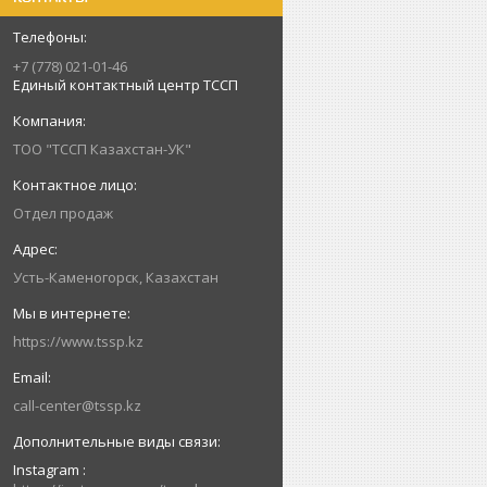
+7 (778) 021-01-46
Единый контактный центр ТССП
ТОО "ТССП Казахстан-УК"
Отдел продаж
Усть-Каменогорск, Казахстан
https://www.tssp.kz
call-center@tssp.kz
Instagram