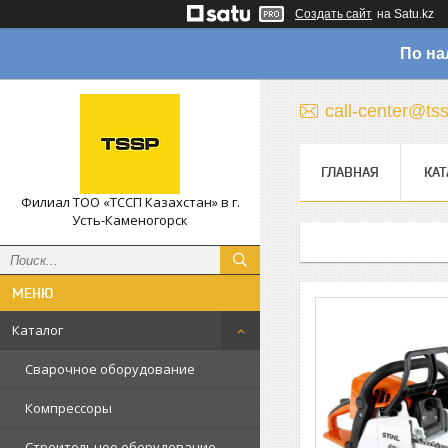
Создать сайт
на Satu.kz
По на
call-center@ts
ГЛАВНАЯ
КАТ
Филиал ТОО «ТССП Казахстан» в г.
Усть-Каменогорск
Каталог
Сварочное оборудование
Компрессоры
Строительное оборудование