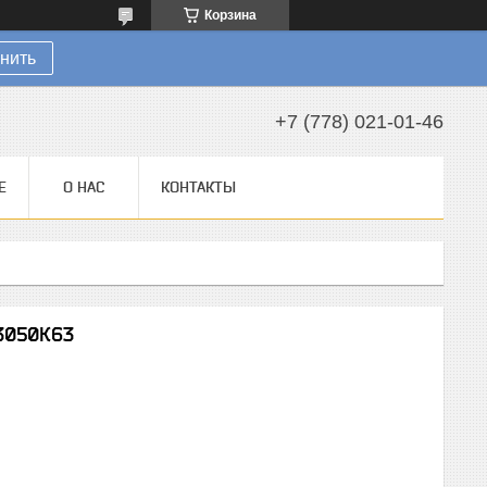
Корзина
нить
+7 (778) 021-01-46
Е
О НАС
КОНТАКТЫ
13050К63