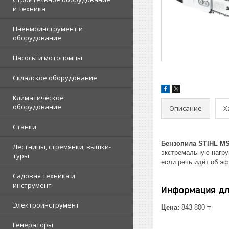
и техника
Пневмоинструмент и
оборудование
Насосы и мотопомпы
Складское оборудование
Климатическое
оборудование
Описание
Х
Станки
Бензопила STIHL MS
Лестницы, стремянки, вышки-
экстремальную нагру
туры
если речь идёт об э
Садовая техника и
инструмент
Информация дл
Электроинструмент
Цена:
843 800 ₸
Генераторы