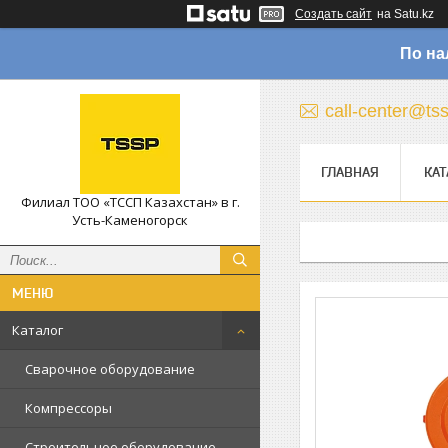
Создать сайт
на Satu.kz
По на
call-center@ts
ГЛАВНАЯ
КАТ
Филиал ТОО «ТССП Казахстан» в г.
Усть-Каменогорск
Каталог
Сварочное оборудование
Компрессоры
Строительное оборудование