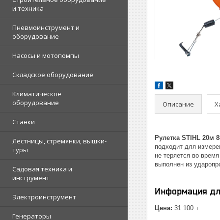
и техника
Пневмоинструмент и
оборудование
Насосы и мотопомпы
Складское оборудование
Климатическое
оборудование
Описание
Х
Станки
Рулетка STIHL 20м 8
Лестницы, стремянки, вышки-
подходит для измере
туры
не теряется во врем
выполнен из ударопр
Садовая техника и
инструмент
Информация дл
Электроинструмент
Цена:
31 100 ₸
Генераторы