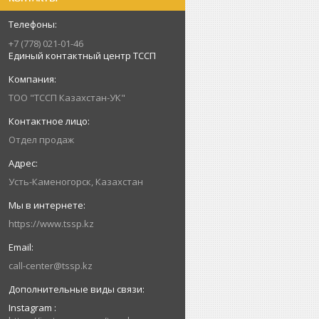
+7 (778) 021-01-46
Единый контактный центр ТССП
ТОО "ТССП Казахстан-УК"
Отдел продаж
Усть-Каменогорск, Казахстан
https://www.tssp.kz
call-center@tssp.kz
Instagram