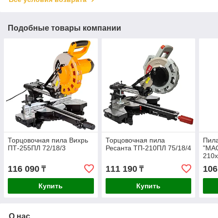
Подобные товары компании
Торцовочная пила Вихрь
Торцовочная пила
Пила
ПТ-255ПЛ 72/18/3
Ресанта ТП-210ПЛ 75/18/4
"МА
210
ПЛ
116 090
111 190
106
₸
₸
Купить
Купить
О нас