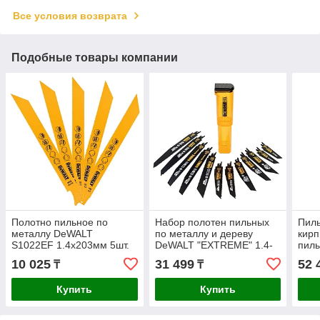
Все условия возврата
Подобные товары компании
Полотно пильное по
Набор полотен пильных
Пиль
металлу DeWALT
по металлу и дереву
кир
S1022EF 1.4х203мм 5шт.
DeWALT "EXTREME" 1.4-
пилы
DT2354-QZ
4.2х100-228мм 12шт.
DT2
10 025
31 499
52 
₸
₸
DT2441L-QZ
Купить
Купить