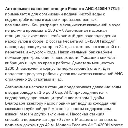
Автономная насосная станция Ресанта АНС-4200Н 77/1/5
-
применяется для организации подачи чистой воды к
водопотребителям в жилых и производственных
помещениях. Концентрация механических включений в воде
не должна превышать 150 г/м³. Автономная насосная
станция включает весь необходимый для водоподведения
набор узлов в сборе. В состав Ресанта АНС-4200Н входят
насос, гидроаккумулятор на 24 л, а также реле с защитой от
перегрева и «сухого» хода. Накопительный бак снабжен
ножками для крепления к поверхности. Фиксация снижает
вибрацию и шум во время работы. Двигатель мощностью
1200 Вт заключен в корпус из нержавеющей стали. Для
продления ресурса рабочих узлов количество включений АНС
ограничено 20 стартами в час.
Автономная насосная станция поддерживает давление воды
в водопроводе от 1,5 до 3 бар. АНС присоединяется к
водопроводу при помощи труб с диаметром 1 дюйм.
Благодаря эжектору насос поднимает воду из колодца или
скважины глубиной до 9 м с повышенным содержанием
взвеси, газов и других включений. Насосная станция
способна перекачивать до 70 л/мин. Максимальная высота
подъема доходит до 42 м. Модель Ресанта АНС-4200Н может