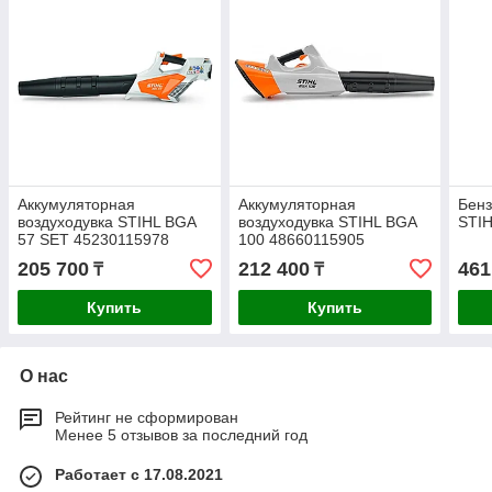
Аккумуляторная
Аккумуляторная
Бенз
воздуходувка STIHL BGA
воздуходувка STIHL BGA
STIH
57 SET 45230115978
100 48660115905
205 700
212 400
461
₸
₸
Купить
Купить
О нас
Рейтинг не сформирован
Менее 5 отзывов за последний год
Работает с 17.08.2021