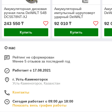
Аккумуляторная дисковая
Аккумуляторный
Акку
ручная пила DeWALT 54В
импульсный шуруповерт
DeW
DCS578NT-XJ
ударный DeWALT
DCF840N-XJ
243 550
92 010
92 
₸
₸
Купить
Купить
О нас
Рейтинг не сформирован
Менее 5 отзывов за последний год
Работает с 17.08.2021
г. Усть-Каменогорск
Усть-Каменогорск, Казахстан
Контакты
Сегодня работает с 09:00 до 18:00
Показать весь график работы