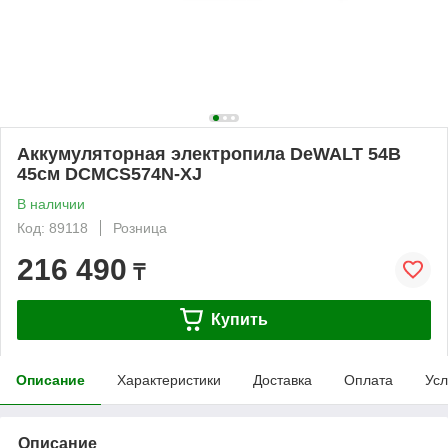
Аккумуляторная электропила DeWALT 54В
45см DCMCS574N-XJ
В наличии
Код: 89118
Розница
216 490
₸
Купить
Описание
Характеристики
Доставка
Оплата
Усл
Описание