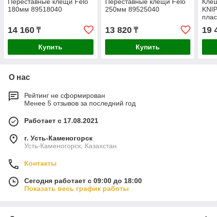
Переставные клещи Felo
Переставные клещи Felo
Кле
180мм 89518040
250мм 89525040
KNIP
плас
250
14 160
13 820
19 
₸
₸
Купить
Купить
О нас
Рейтинг не сформирован
Менее 5 отзывов за последний год
Работает с 17.08.2021
г. Усть-Каменогорск
Усть-Каменогорск, Казахстан
Контакты
Сегодня работает с 09:00 до 18:00
Показать весь график работы