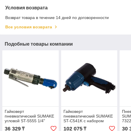
Условия возврата
Возврат товара в течение 14 дней по договоренности
Все условия возврата
Подобные товары компании
Гайковерт
Гайковерт
Пне
пневматический SUMAKE
пневматический SUMAKE
SUM
угловой ST-5555 1/4"
ST-C541K с набором
732
34Hм 8094590
головок 1/2" 434Hm 10шт.
36 329
102 075
30 
₸
₸
4118210