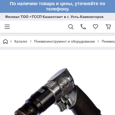
По наличию товара и цены, уточняйте по
телефону.
Филиал ТОО «ТССП Казахстан» в г. Усть-Каменогорск
Каталог
Пневмоинструмент и оборудование
Пневмо