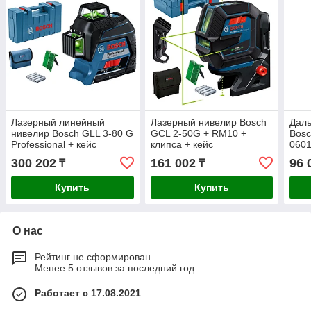
Лазерный линейный
Лазерный нивелир Bosch
Дал
нивелир Bosch GLL 3-80 G
GCL 2-50G + RM10 +
Bosc
Professional + кейс
клипса + кейс
060
0601063Y00
0601066M02
300 202
161 002
96 
₸
₸
Купить
Купить
О нас
Рейтинг не сформирован
Менее 5 отзывов за последний год
Работает с 17.08.2021