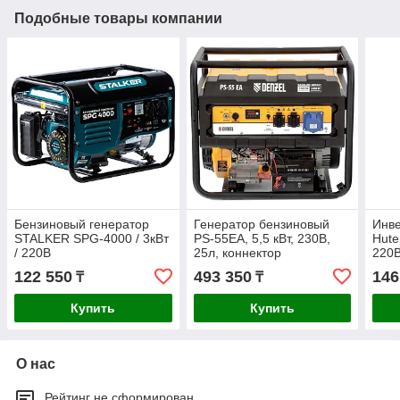
Подобные товары компании
Бензиновый генератор
Генератор бензиновый
Инве
STALKER SPG-4000 / 3кВт
PS-55EA, 5,5 кВт, 230В,
Hute
/ 220В
25л, коннектор
220В
автоматики,
122 550
493 350
146
₸
₸
электростартер Denzel
Купить
Купить
О нас
Рейтинг не сформирован