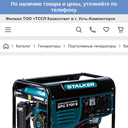
По наличию товара и цены, уточняйте по
телефону.
Филиал ТОО «ТССП Казахстан» в г. Усть-Каменогорск
Каталог
Генераторы
Портативные генераторы
Бе