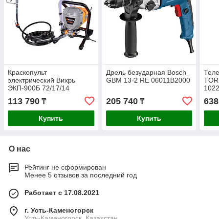
Краскопульт
Дрель безударная Bosch
Теле
электрический Вихрь
GBM 13-2 RE 06011B2000
TOR
ЭКП-900Б 72/17/14
102
113 790
205 740
638
₸
₸
Купить
Купить
О нас
Рейтинг не сформирован
Менее 5 отзывов за последний год
Работает с 17.08.2021
г. Усть-Каменогорск
Усть-Каменогорск, Казахстан