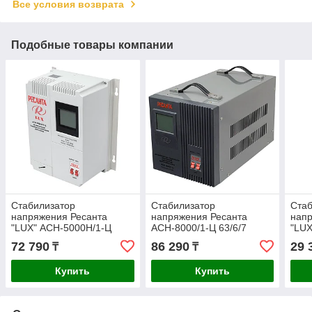
Все условия возврата
Подобные товары компании
Стабилизатор
Стабилизатор
Стаб
напряжения Ресанта
напряжения Ресанта
напр
"LUX" АСН-5000Н/1-Ц
АСН-8000/1-Ц 63/6/7
"LUX
63/6/16
63/6
72 790
86 290
29 
₸
₸
Купить
Купить