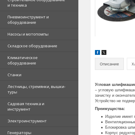
и техника
Пневмоинструмент и
оборудование
Насосы и мотопомпы
Складское оборудование
Климатическое
оборудование
Описание
Х
Станки
Угловая шлифмашин
Лестницы, стремянки, вышки-
– угловую шлифмашин
туры
зачистку и окончател
Устройство не подве
Садовая техника и
инструмент
Преимущества:
Изделие имеет 
Электроинструмент
Вентиляционные
Блокировка шпи
Генераторы
Корпус редукто