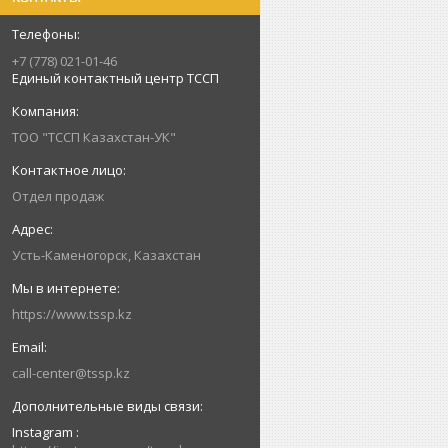
+7 (778) 021-01-46
Единый контактный центр ТССП
ТОО "ТССП Казахстан-УК"
Отдел продаж
Усть-Каменогорск, Казахстан
https://www.tssp.kz
call-center@tssp.kz
Instagram