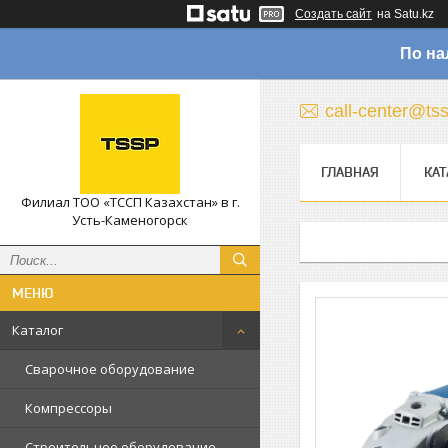
Создать сайт
на Satu.kz
По на
call-center@ts
ГЛАВНАЯ
КАТ
Филиал ТОО «ТССП Казахстан» в г.
Усть-Каменогорск
Каталог
Сварочное оборудование
Компрессоры
Строительное оборудование