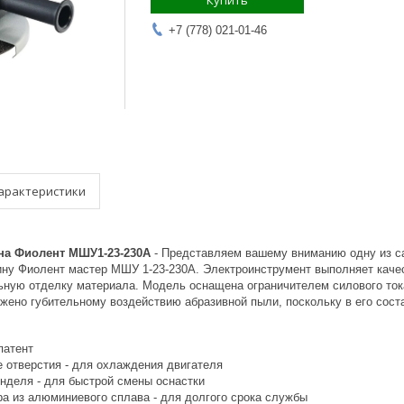
Купить
+7 (778) 021-01-46
арактеристики
а Фиолент МШУ1-23-230A
- Представляем вашему вниманию одну из са
у Фиолент мастер МШУ 1-23-230А. Электроинструмент выполняет каче
ьную отделку материала. Модель оснащена ограничителем силового тока
ржено губительному воздействию абразивной пыли, поскольку в его сост
патент
 отверстия - для охлаждения двигателя
нделя - для быстрой смены оснастки
ра из алюминиевого сплава - для долгого срока службы