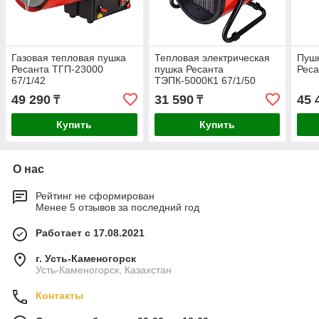
Газовая тепловая пушка
Тепловая электрическая
Пушк
Ресанта ТГП-23000
пушка Ресанта
Реса
67/1/42
ТЭПК-5000К1 67/1/50
49 290
31 590
45 
₸
₸
Купить
Купить
О нас
Рейтинг не сформирован
Менее 5 отзывов за последний год
Работает с 17.08.2021
г. Усть-Каменогорск
Усть-Каменогорск, Казахстан
Контакты