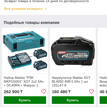
Возврат товара в течение 14 дней по договоренности
Все условия возврата
Подобные товары компании
Набор Makita "PSK
Аккумулятор Makita XGT
Набо
MKP1G001" XGT 2x2.5Ач
BL4050 40В 5.0Ач 1 шт.
Вихрь
+ DC40RA + Makpac 1
191L47-8
кейс
191J83-2
262 900
160 480
46 
₸
₸
Купить
Купить