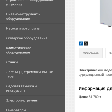
и техника
Пневмоинструмент и
оборудование
Насосы и мотопомпы
Складское оборудование
Климатическое
оборудование
Описание
Х
Станки
Электрический водо
Лестницы, стремянки, вышки-
циркуляционный насо
туры
Садовая техника и
Информация дл
инструмент
Цена:
81 780 ₸
Электроинструмент
Генераторы