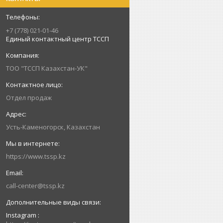
+7 (778) 021-01-46
Единый контактный центр ТССП
ТОО "ТССП Казахстан-УК"
Отдел продаж
Усть-Каменогорск, Казахстан
https://www.tssp.kz
call-center@tssp.kz
Instagram