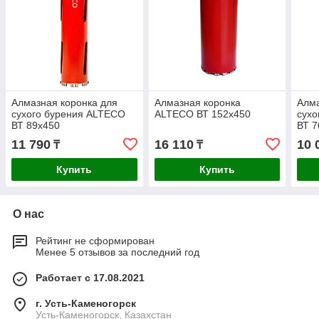
Алмазная коронка для
Алмазная коронка
Алма
сухого бурения ALTECO
ALTECO ВТ 152х450
сухо
ВТ 89х450
ВТ 7
11 790
16 110
10 
₸
₸
Купить
Купить
О нас
Рейтинг не сформирован
Менее 5 отзывов за последний год
Работает с 17.08.2021
г. Усть-Каменогорск
Усть-Каменогорск, Казахстан