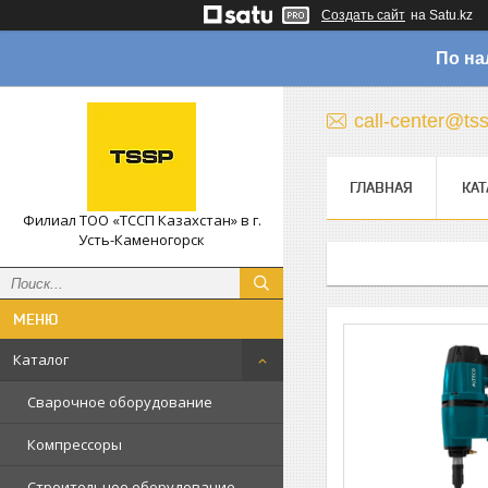
Создать сайт
на Satu.kz
По на
call-center@ts
ГЛАВНАЯ
КАТ
Филиал ТОО «ТССП Казахстан» в г.
Усть-Каменогорск
Каталог
Сварочное оборудование
Компрессоры
Строительное оборудование