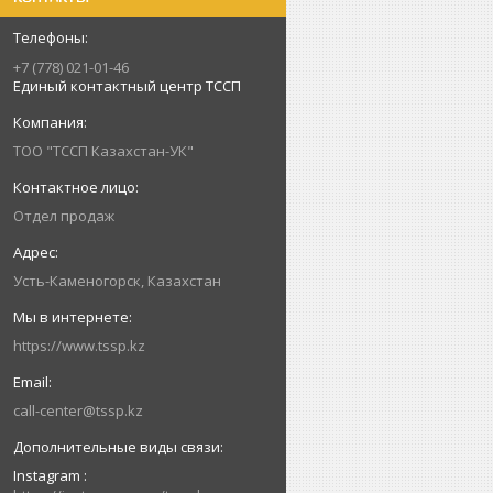
+7 (778) 021-01-46
Единый контактный центр ТССП
ТОО "ТССП Казахстан-УК"
Отдел продаж
Усть-Каменогорск, Казахстан
https://www.tssp.kz
call-center@tssp.kz
Instagram