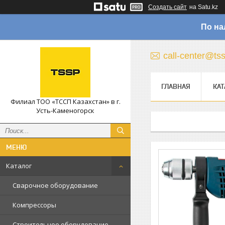
Создать сайт
на Satu.kz
По на
call-center@ts
ГЛАВНАЯ
КАТ
Филиал ТОО «ТССП Казахстан» в г.
Усть-Каменогорск
Каталог
Сварочное оборудование
Компрессоры
Строительное оборудование