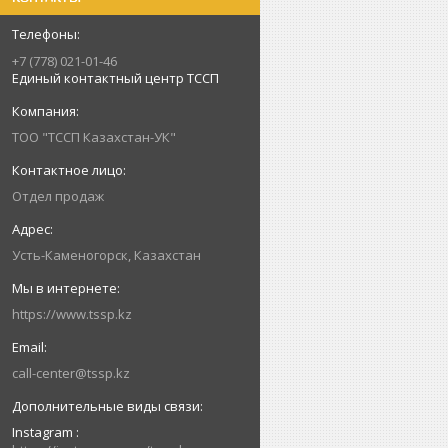
+7 (778) 021-01-46
Единый контактный центр ТССП
ТОО "ТССП Казахстан-УК"
Отдел продаж
Усть-Каменогорск, Казахстан
https://www.tssp.kz
call-center@tssp.kz
Instagram