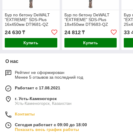
Бур по бетону DeWALT
Бур по бетону DeWALT
Бур 
"EXTREME" SDS-Plus
"EXTREME" SDS-Plus
"EX
16х450мм DT9681-QZ
18х450мм DT9683-QZ
25х
24 630
24 812
33 
₸
₸
Купить
Купить
О нас
Рейтинг не сформирован
Менее 5 отзывов за последний год
Работает с 17.08.2021
г. Усть-Каменогорск
Усть-Каменогорск, Казахстан
Контакты
Сегодня работает с 09:00 до 18:00
Показать весь график работы