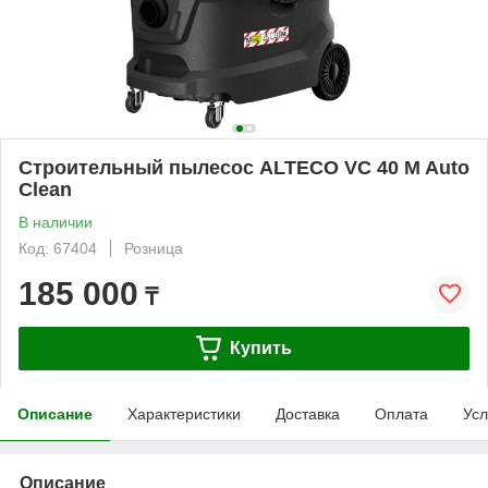
Строительный пылесос ALTECO VC 40 M Auto
Сlean
В наличии
Код: 67404
Розница
185 000
₸
Купить
Описание
Характеристики
Доставка
Оплата
Усл
Описание