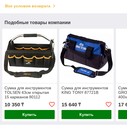
Все условия возврата
Подобные товары компании
Сумка для инструментов
Сумка для инструментов
Сумк
TOLSEN 43см открытая
KING TONY 87721B
GRO
15 карманов 80112
400
10 350
15 640
17 
₸
₸
Купить
Купить