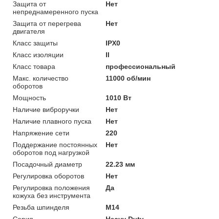
Защита от
Нет
непреднамеренного пуска
Защита от перегрева
Нет
двигателя
Класс защиты
IPX0
Класс изоляции
II
Класс товара
профессиональный
Макс. количество
11000 об/мин
оборотов
Мощность
1010 Вт
Наличие виброручки
Нет
Наличие плавного пуска
Нет
Напряжение сети
220
Поддержание постоянных
Нет
оборотов под нагрузкой
Посадочный диаметр
22.23 мм
Регулировка оборотов
Нет
Регулировка положения
Да
кожуха без инструмента
Резьба шпинделя
M14
Серия
Heavy Duty