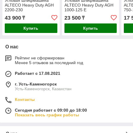
Угловая шлифмашина
Угловая шлифмашина
Угл
ALTECO Heavy Duty AGH
ALTECO Heavy Duty AGH
ALT
2200-230
1000-125 E
750-
43 900
23 500
17 
₸
₸
Купить
Купить
О нас
Рейтинг не сформирован
Менее 5 отзывов за последний год
Работает с 17.08.2021
г. Усть-Каменогорск
Усть-Каменогорск, Казахстан
Контакты
Сегодня работает с 09:00 до 18:00
Показать весь график работы