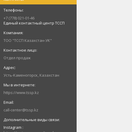
+7 (778) 021-01-46
Единый контактный центр ТССП
ТОО "ТССП Казахстан-УК"
Отдел продаж
Усть-Каменогорск, Казахстан
https://www.tssp.kz
call-center@tssp.kz
Instagram