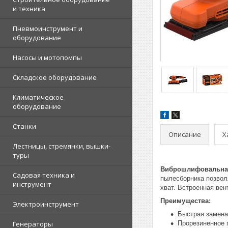
и техника
Пневмоинструмент и
оборудование
Насосы и мотопомпы
Складское оборудование
Климатическое
оборудование
Станки
Описание
Х
Лестницы, стремянки, вышки-
туры
Виброшлифовальная
Садовая техника и
пылесборника позвол
инструмент
хват. Встроенная вен
Преимущества:
Электроинструмент
Быстрая замен
Генераторы
Прорезиненное 