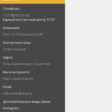
+7 (778) 021-01-46
Единый контактный центр ТССП
ТОО "ТССП Казахстан-УК"
Отдел продаж
Усть-Каменогорск, Казахстан
https://www.tssp.kz
call-center@tssp.kz
Instagram