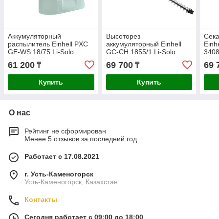
Аккумуляторный
Высоторез
Сека
распылитель Einhell PXC
аккумуляторный Einhell
Einh
GE-WS 18/75 Li-Solo
GC-CH 1855/1 Li-Solo
340
3425220
3410502
61 200
69 700
69 
₸
₸
Купить
Купить
О нас
Рейтинг не сформирован
Менее 5 отзывов за последний год
Работает с 17.08.2021
г. Усть-Каменогорск
Усть-Каменогорск, Казахстан
Контакты
Сегодня работает с 09:00 до 18:00