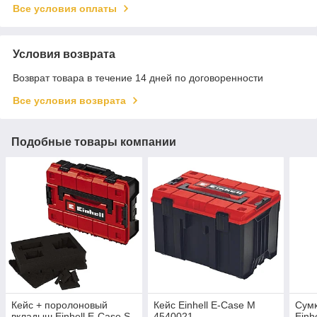
Все условия оплаты
Условия возврата
Возврат товара в течение 14 дней по договоренности
Все условия возврата
Подобные товары компании
Кейс + поролоновый
Кейс Einhell E-Case M
Сумк
вкладыш Einhell E-Case S-
4540021
Einh