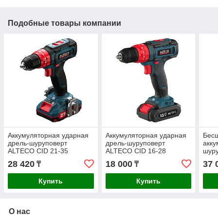
Подобные товары компании
Аккумуляторная ударная
Аккумуляторная ударная
Бес
дрель-шуруповерт
дрель-шуруповерт
акку
ALTECO CID 21-35
ALTECO CID 16-28
шур
21-4
28 420
18 000
37 
₸
₸
Купить
Купить
О нас