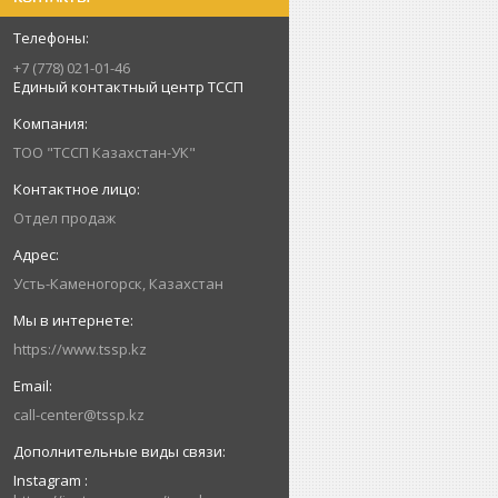
+7 (778) 021-01-46
Единый контактный центр ТССП
ТОО "ТССП Казахстан-УК"
Отдел продаж
Усть-Каменогорск, Казахстан
https://www.tssp.kz
call-center@tssp.kz
Instagram