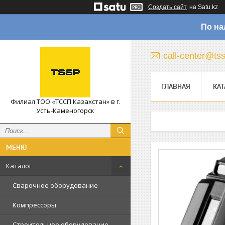
Создать сайт
на Satu.kz
По на
call-center@ts
ГЛАВНАЯ
КАТ
Филиал ТОО «ТССП Казахстан» в г.
Усть-Каменогорск
Каталог
Сварочное оборудование
Компрессоры
Строительное оборудование