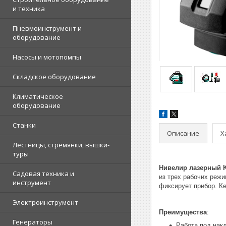
и техника
Пневмоинструмент и
оборудование
Насосы и мотопомпы
Складское оборудование
Климатическое
оборудование
Станки
Описание
Х
Лестницы, стремянки, вышки-
туры
Нивелир лазерный 
Садовая техника и
из трех рабочих реж
инструмент
фиксирует прибор. Ке
Электроинструмент
Преимущества
:
Генераторы
Работа под нак