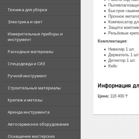
Пылевлагозащи
Техника для уборки
Быстрое гашени
Прочное металл
Электрика и свет
Компенсатор дл
Защита маятник
Резьбовые крепл
Измерительные приборы и
инструмент
Комплектация
:
Нивелир 1 шт.
Расходные материалы
Держатель 1 шт
Детектор 1 шт.
Спецодежда и СИЗ
Кейс
Ручной инструмент
Информация дл
Строительные материалы
Цена:
118 400 ₸
Крепеж и метизы
Аренда инструмента
Автосервисное оборудование
Оснащение мастерских