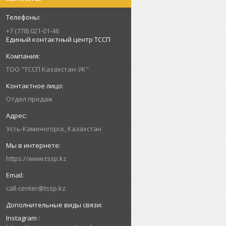
+7 (778) 021-01-46
Единый контактный центр ТССП
ТОО "ТССП Казахстан-УК"
Отдел продаж
Усть-Каменогорск, Казахстан
https://www.tssp.kz
call-center@tssp.kz
Instagram