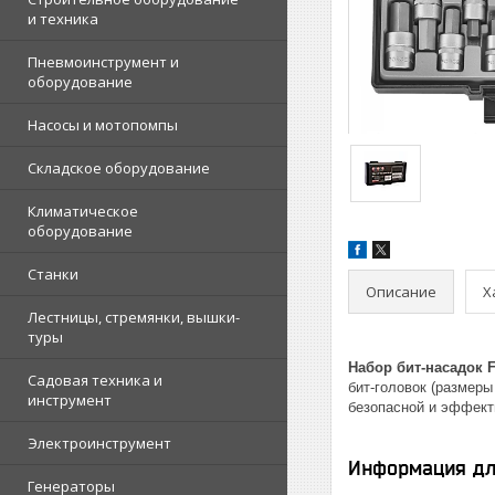
и техника
Пневмоинструмент и
оборудование
Насосы и мотопомпы
Складское оборудование
Климатическое
оборудование
Станки
Описание
Х
Лестницы, стремянки, вышки-
туры
Набор бит-насадок F
Садовая техника и
бит‑головок (размеры
инструмент
безопасной и эффекти
Электроинструмент
Информация дл
Генераторы