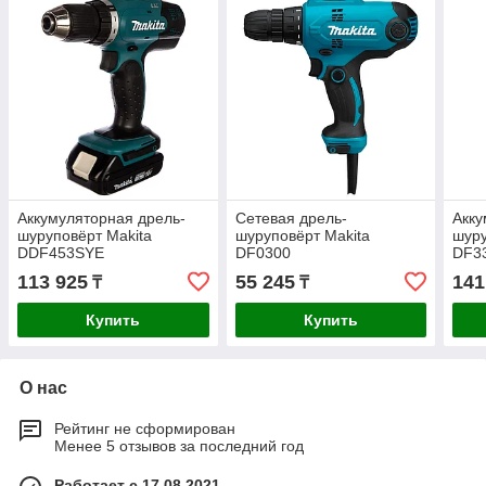
Аккумуляторная дрель-
Сетевая дрель-
Акку
шуруповёрт Makita
шуруповёрт Makita
шуру
DDF453SYE
DF0300
DF3
113 925
55 245
141
₸
₸
Купить
Купить
О нас
Рейтинг не сформирован
Менее 5 отзывов за последний год
Работает с 17.08.2021