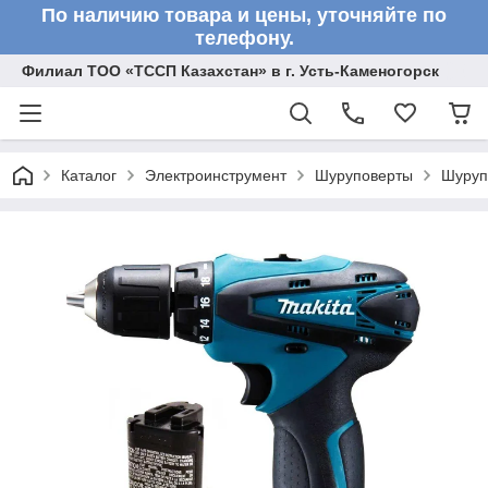
По наличию товара и цены, уточняйте по
телефону.
Филиал ТОО «ТССП Казахстан» в г. Усть-Каменогорск
Каталог
Электроинструмент
Шуруповерты
Шуруп