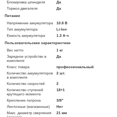
Блокировка шпинделя
Да
Тормоз двигателя
Да
Питание
Напряжение аккумулятора
10.8 В
Тип аккумулятора
Li-Ion
Емкость аккумулятора
1.3 А·ч
Пользовательские характеристики
Вес нетто
1 кг
Зарядное устройство в
Да
комплекте
Класс товара
профессиональный
Количество аккумуляторов
2 шт.
в комплекте
Количество скоростей
2
Количество ступеней
18+1
крутящего момента
Крепление патрона
3/8"
Ленточные (магазинные)
Нет
Макс. диаметр сверления
21 мм
(дерево)