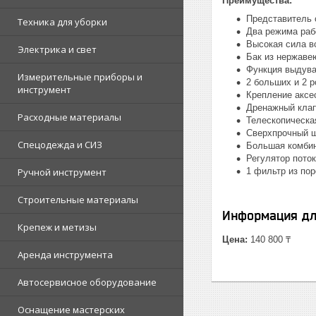
Преимущества:
Представитель 
Техника для уборки
Два режима ра
Высокая сила в
Электрика и свет
Бак из нержаве
Функция выдува
Измерительные приборы и
2 больших и 2 
инструмент
Крепление аксе
Дренажный кла
Расходные материалы
Телескопическа
Сверхпрочный ш
Спецодежда и СИЗ
Большая комбин
Регулятор поток
Ручной инструмент
1 фильтр из по
Строительные материалы
Информация дл
Крепеж и метизы
Цена:
140 800 ₸
Аренда инструмента
Автосервисное оборудование
Оснащение мастерских