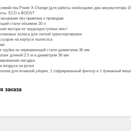
семейства Power X-Change (для работы необходимо два аккумулятора 18
боты: ECO и BOOST
сасывания без привязки к проводам
ющей стали объемом 30 л
ния мусора из труднодоступных мест
роликовых колеса для легкой транспортировки
ссуаров на корпусе пылесоса
пан
я трубка из нержавеющей стали диаметром 36 мм
ланг длиной 2.5 м и диаметром 36 мм
ированная насадка
а воздуха на ручке
ролона для влажной уборки, 1 гофрированный фильтр и 1 бумажный меш
я заказа