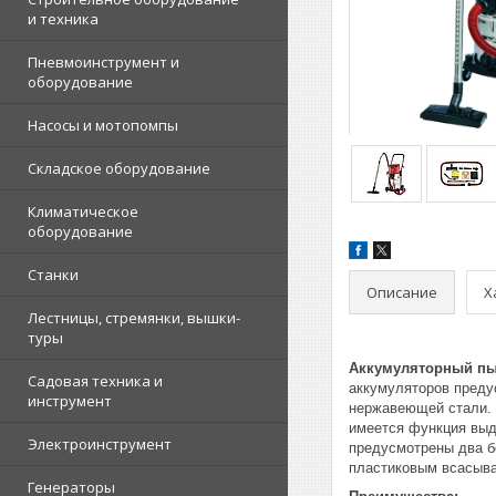
и техника
Пневмоинструмент и
оборудование
Насосы и мотопомпы
Складское оборудование
Климатическое
оборудование
Станки
Описание
Х
Лестницы, стремянки, вышки-
туры
Аккумуляторный пыле
Садовая техника и
аккумуляторов преду
инструмент
нержавеющей стали. 
имеется функция выд
Электроинструмент
предусмотрены два б
пластиковым всасыва
Генераторы