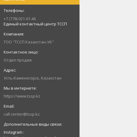
+7 (778) 021-01-46
Единый контактный центр ТССП
ТОО "ТССП Казахстан-УК"
Отдел продаж
Усть-Каменогорск, Казахстан
https://www.tssp.kz
call-center@tssp.kz
Instagram