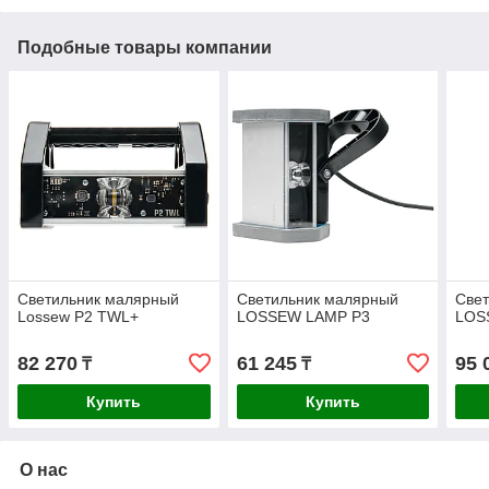
Подобные товары компании
Светильник малярный
Светильник малярный
Све
Lossew P2 TWL+
LOSSEW LAMP P3
LOS
82 270
61 245
95 
₸
₸
Купить
Купить
О нас