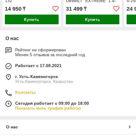
132
DeWALT "EXTREME" 1.4-
5-2
4.2х100-228мм 12шт.
14 950
31 499
24 
₸
₸
DT2441L-QZ
Купить
Купить
О нас
Рейтинг не сформирован
Менее 5 отзывов за последний год
Работает с 17.08.2021
г. Усть-Каменогорск
Усть-Каменогорск, Казахстан
Контакты
Сегодня работает с 09:00 до 18:00
Показать весь график работы
О нас