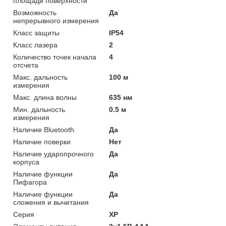
площади поверхности
Возможность
Да
непрерывного измерения
Класс защиты
IP54
Класс лазера
2
Количество точек начала
4
отсчета
Макс. дальность
100 м
измерения
Макс. длина волны
635 нм
Мин. дальность
0.5 м
измерения
Наличие Bluetooth
Да
Наличие поверки
Нет
Наличие ударопрочного
Да
корпуса
Наличие функции
Да
Пифагора
Наличие функции
Да
сложения и вычитания
Серия
XP