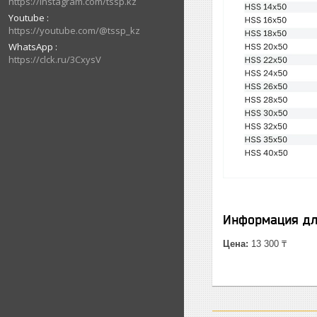
https://instagram.com/tssp.kz
Youtube
https://youtube.com/@tssp_kz
WhatsApp
https://clck.ru/3CxysV
Информация дл
Цена:
13 300 ₸