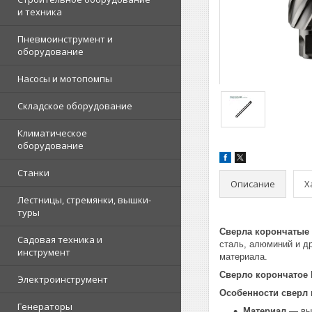
и техника
Пневмоинструмент и
оборудование
Насосы и мотопомпы
Складское оборудование
Климатическое
оборудование
Станки
Описание
Х
Лестницы, стремянки, вышки-
туры
Сверла корончатые
Садовая техника и
сталь, алюминий и д
инструмент
материала.
Сверло корончатое 
Электроинструмент
Особенности сверл
Генераторы
Материал
— выс