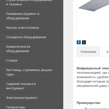
и техника
Пневмоинструмент и
оборудование
Насосы и мотопомпы
Складское оборудование
Климатическое
оборудование
Описание
Х
Станки
Инфракрасный электр
Лестницы, стремянки, вышки-
теплоизоляцией, где
туры
возможность удобног
благодаря которым п
Садовая техника и
обогревателей даже 
инструмент
Электроинструмент
Преимущества:
Генераторы