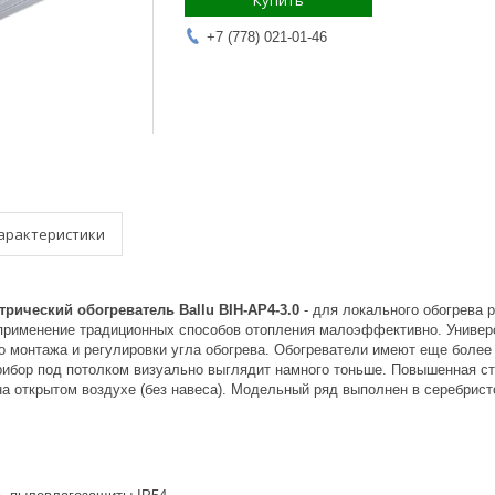
Купить
+7 (778) 021-01-46
арактеристики
ический обогреватель Ballu BIH-AP4-3.0​
- для локального обогрева 
 применение традиционных способов отопления малоэффективно. Универ
о монтажа и регулировки угла обогрева. Обогреватели имеют еще более 
рибор под потолком визуально выглядит намного тоньше. Повышенная с
на открытом воздухе (без навеса). Модельный ряд выполнен в серебрис