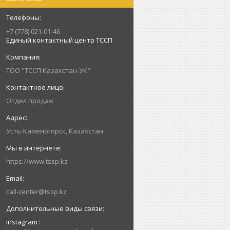
+7 (778) 021-01-46
Единый контактный центр ТССП
ТОО "ТССП Казахстан-УК"
Отдел продаж
Усть-Каменогорск, Казахстан
https://www.tssp.kz
call-center@tssp.kz
Instagram