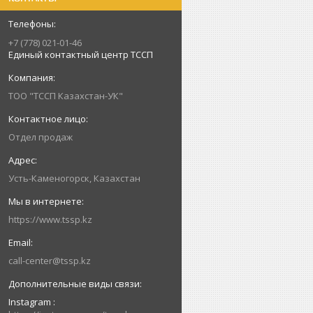
+7 (778) 021-01-46
Единый контактный центр ТССП
ТОО "ТССП Казахстан-УК"
Отдел продаж
Усть-Каменогорск, Казахстан
https://www.tssp.kz
call-center@tssp.kz
Instagram