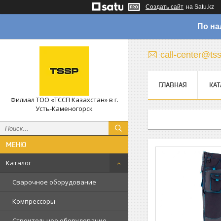
Создать сайт
на Satu.kz
По на
call-center@ts
ГЛАВНАЯ
КАТ
Филиал ТОО «ТССП Казахстан» в г.
Усть-Каменогорск
Каталог
Сварочное оборудование
Компрессоры
Строительное оборудование