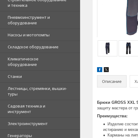
и техника
Пневмоинструмент и
оборудование
Насосы и мотопомпы
Складское оборудование
Климатическое
оборудование
Станки
Описание
Х
Лестницы, стремянки, вышки-
туры
Брюки GROSS XXL 9
Садовая техника и
защиту мастера от г
инструмент
Преимущества:
Электроинструмент
Изделие состои
истиранию и меха
Генераторы
Карманы на лип