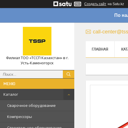
Создать сайт
на Satu.kz
По на
call-center@ts
ГЛАВНАЯ
КАТ
Филиал ТОО «ТССП Казахстан» в г.
Усть-Каменогорск
Каталог
Сварочное оборудование
Компрессоры
Строительное оборудование