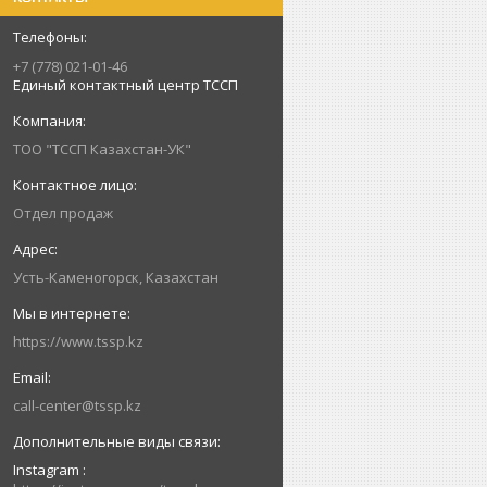
+7 (778) 021-01-46
Единый контактный центр ТССП
ТОО "ТССП Казахстан-УК"
Отдел продаж
Усть-Каменогорск, Казахстан
https://www.tssp.kz
call-center@tssp.kz
Instagram