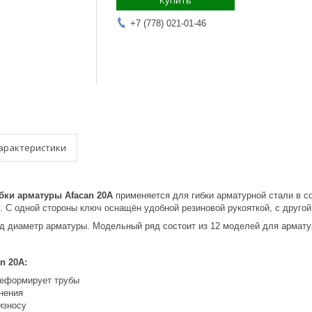
Купить
+7 (778) 021-01-46
арактеристики
бки арматуры Afacan 20A
применяется для гибки арматурной стали в со
у. С одной стороны ключ оснащён удобной резиновой рукояткой, с друго
д диаметр арматуры. Модельный ряд состоит из 12 моделей для арматур
n 20А:
деформирует трубы
нения
износу