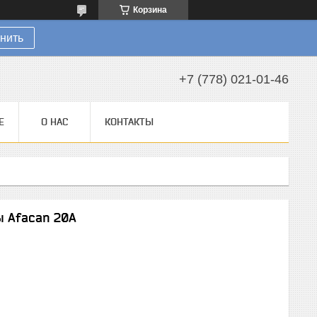
Корзина
нить
+7 (778) 021-01-46
Е
О НАС
КОНТАКТЫ
ы Afacan 20А