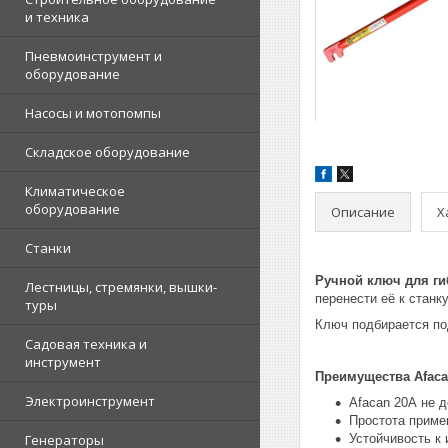
и техника
Пневмоинструмент и
оборудование
Насосы и мотопомпы
Складское оборудование
Климатическое
оборудование
Описание
Х
Станки
Ручной ключ для ги
Лестницы, стремянки, вышки-
перенести её к станк
туры
Ключ подбирается по
Садовая техника и
инструмент
Преимущества Afaca
Электроинструмент
Afacan 20А не 
Простота приме
Генераторы
Устойчивость к 