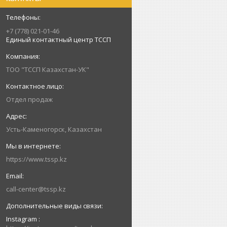
+7 (778) 021-01-46
Единый контактный центр ТССП
ТОО "ТССП Казахстан-УК"
Отдел продаж
Усть-Каменогорск, Казахстан
https://www.tssp.kz
call-center@tssp.kz
Instagram