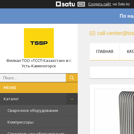
Создать сайт
на Satu.kz
По на
call-center@ts
ГЛАВНАЯ
КАТ
Филиал ТОО «ТССП Казахстан» в г.
Усть-Каменогорск
Каталог
Сварочное оборудование
Компрессоры
Строительное оборудование