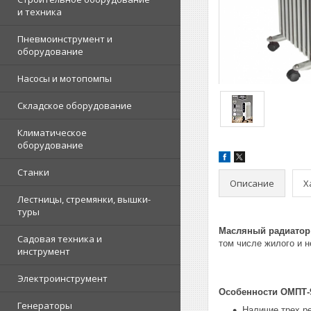
и техника
Пневмоинструмент и
оборудование
Насосы и мотопомпы
Складское оборудование
Климатическое
оборудование
Станки
Описание
Х
Лестницы, стремянки, вышки-
туры
Масляный радиатор 
Садовая техника и
том числе жилого и 
инструмент
Электроинструмент
Особенности ОМПТ-
Генераторы
Наличие трех ре