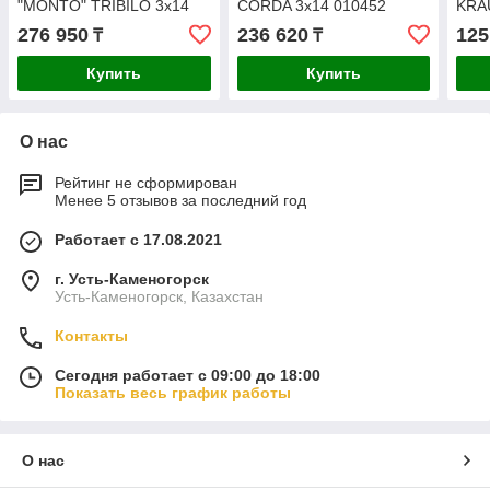
"MONTO" TRIBILO 3x14
CORDA 3x14 010452
KRA
120960
TRIB
276 950
236 620
125
₸
₸
Купить
Купить
О нас
Рейтинг не сформирован
Менее 5 отзывов за последний год
Работает с 17.08.2021
г. Усть-Каменогорск
Усть-Каменогорск, Казахстан
Контакты
Сегодня работает с 09:00 до 18:00
Показать весь график работы
О нас