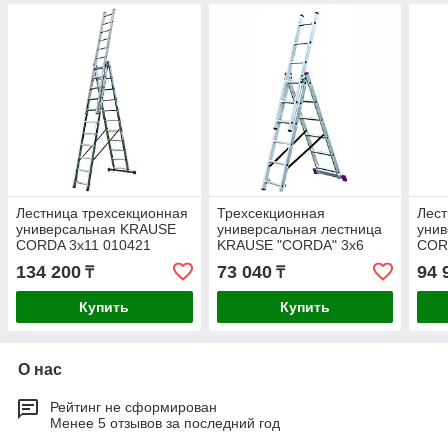
Лестница трехсекционная
Трехсекционная
Лест
универсальная KRAUSE
универсальная лестница
уни
CORDA 3x11 010421
KRAUSE "CORDA" 3х6
COR
013361
134 200
73 040
94 
₸
₸
Купить
Купить
О нас
Рейтинг не сформирован
Менее 5 отзывов за последний год