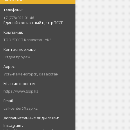
+7 (778) 021-01-46
Единый контактный центр ТССП
ТОО "ТССП Казахстан-УК"
Отдел продаж
Усть-Каменогорск, Казахстан
https://www.tssp.kz
call-center@tssp.kz
Instagram