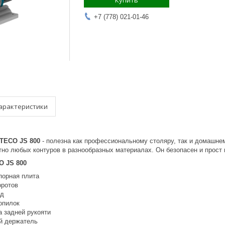
Купить
+7 (778) 021-01-46
арактеристики
TECO JS 800
​ - полезна как профессиональному столяру, так и домашн
но любых контуров в разнообразных материалах. Он безопасен и прост 
O JS 800
порная плита
оротов
од
опилок
а задней рукояти
й держатель