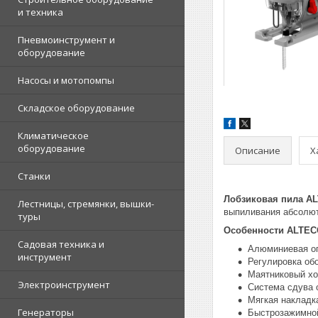
и техника
Пневмоинструмент и
оборудование
Насосы и мотопомпы
Складское оборудование
Климатическое
оборудование
Описание
Х
Станки
Лобзиковая пила AL
Лестницы, стремянки, вышки-
выпиливания абсолют
туры
Особенности ALTEC
Садовая техника и
Алюминиевая о
инструмент
Регулировка об
Маятниковый х
Электроинструмент
Система сдува 
Мягкая накладк
Генераторы
Быстрозажимно