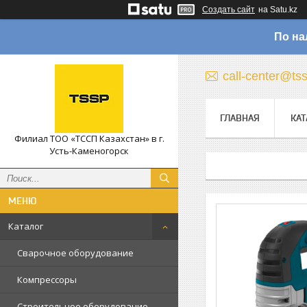
Создать сайт
на Satu.kz
По на
call-center@ts
ГЛАВНАЯ
КАТ
Филиал ТОО «ТССП Казахстан» в г.
Усть-Каменогорск
Каталог
Сварочное оборудование
Компрессоры
Строительное оборудование